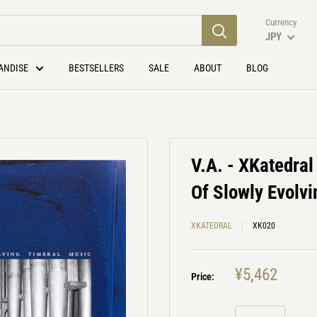
Currency
JPY
ANDISE
BESTSELLERS
SALE
ABOUT
BLOG
V.A. - XKatedral
Of Slowly Evolvi
XKATEDRAL
XK020
¥5,462
Price: