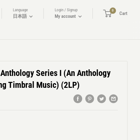
Language
Login / Signup
0
Cart
日本語
My account
 Anthology Series I (An Anthology
ng Timbral Music) (2LP)