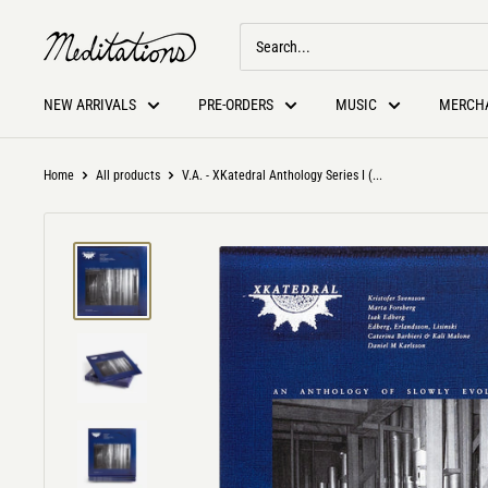
NEW ARRIVALS
PRE-ORDERS
MUSIC
MERCH
Home
All products
V.A. - XKatedral Anthology Series I (...