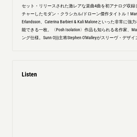
セット・リリースされた激レアな楽曲4曲を初アナログ収録
チャーしたモダン・クラシカル/ドローン傑作タイトル！Marta For
Erlandsson、Caterina Barbieri & Kali Maloneと
能できる一枚。〈Posh Isolation〉作品も知られる名作家、Mats
ング仕様。Sunn O)))主将Stephen O'Malleyがスリーヴ
Listen