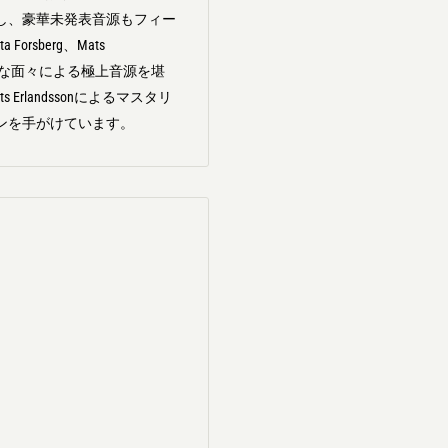
し、豪華未発表音源もフィー
sberg、Mats
いった非常に強力な面々による極上音源を堪
 Erlandssonによるマスタリ
・デザインを手がけています。