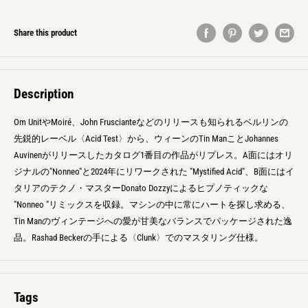
Share this product
Description
Om UnitやMoiré、John Fruscianteなどのリリースも知られるベルリンの
先鋭的レーベル〈Acid Test〉から、ウィーンのTin ManことJohannes
Auvinenがリリースしたカタログ1番目の作品がリプレス。A面にはオリ
ジナルの"Nonneo"と2024年にリワークされた "Mystified Acid"、B面にはイ
タリアのテクノ・マスターDonato Dozzyによるヒプノティックな
"Nonneo "リミックスを収録。マシンの中に常にハートを探し求める、
Tin Manのヴィンテージへの愛が甘美なバランスでパッケージされた逸
品。Rashad Beckerの手による〈Clunk〉でのマスタリング仕様。
Tags