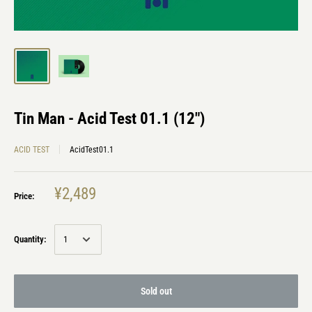
Tin Man - Acid Test 01.1 (12")
ACID TEST
AcidTest01.1
¥2,489
Price:
Quantity:
Sold out