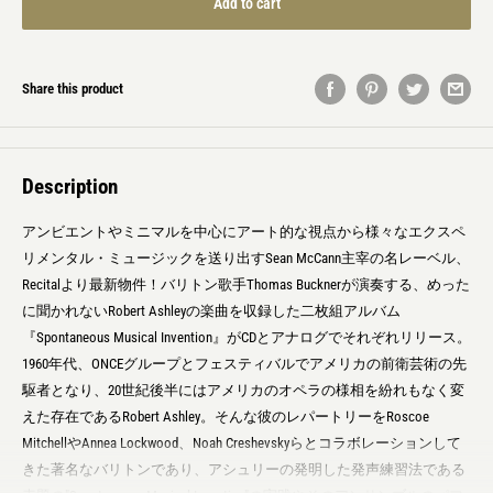
Add to cart
Share this product
Description
アンビエントやミニマルを中心にアート的な視点から様々なエクスペ
リメンタル・ミュージックを送り出すSean McCann主宰の名レーベル、
Recitalより最新物件！バリトン歌手Thomas Bucknerが演奏する、めった
に聞かれないRobert Ashleyの楽曲を収録した二枚組アルバム
『Spontaneous Musical Invention』がCDとアナログでそれぞれリリース。
1960年代、ONCEグループとフェスティバルでアメリカの前衛芸術の先
駆者となり、20世紀後半にはアメリカのオペラの様相を紛れもなく変
えた存在であるRobert Ashley。そんな彼のレパートリーをRoscoe
MitchellやAnnea Lockwood、Noah Creshevskyらとコラボレーションして
きた著名なバリトンであり、アシュリーの発明した発声練習法である