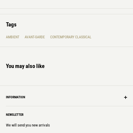
Tags
AMBIENT
AVANT-GARDE
CONTEMPORARY CLASSICAL
You may also like
INFORMATION
Shipping Info
NEWSLETTER
Privacy policy
Laws & Regulations
We will send you new arrivals
Contact