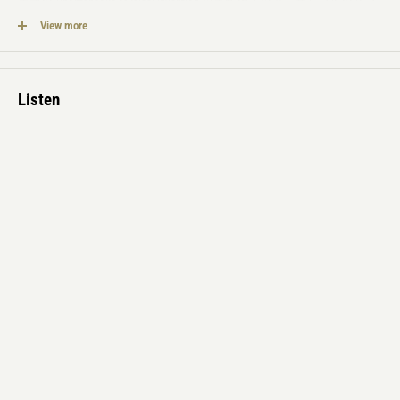
表題の"Spontaneous Musical Invention"の実践やそのアンサンブルのパフ
ォーマーとしての活躍を通じて30年以上に渡りアシュリーと時を共に
View more
してきたThomas Bucknerによる歌唱を収録。プログラムノートが掲載
された16ページのブックレットが付属。限定350部。
Listen