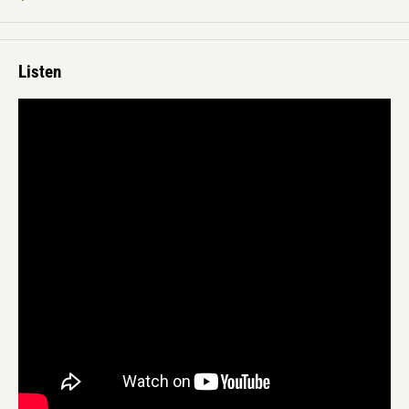
てホームレスのチャリティ基金「SHELTER」に寄付されるという。さ
らにPet Shop Boys自身もこのカバーに感化され、彼らが手がけたリミ
ックスも限定盤シングルの1曲として収録される。また、Hifi Seanもア
Listen
シッド・ハウスとHi-NRGを融合させたリミックスを提供しており、
Sleaford ModsのAndrew FearnはExtnddntwrkというソロ名義でヴォコーダ
ーを駆使したヘヴィーなミックスを収録曲に加えている。