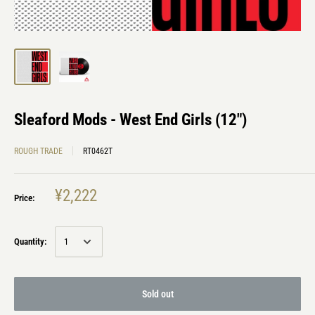
Sleaford Mods - West End Girls (12")
ROUGH TRADE
RT0462T
¥2,222
Price:
Quantity:
Sold out