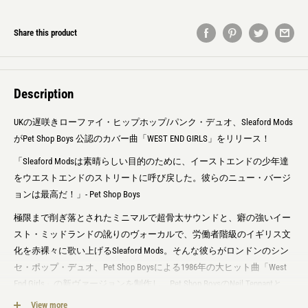
Share this product
Description
UKの遅咲きローファイ・ヒップホップ/パンク・デュオ、Sleaford Mods
がPet Shop Boys 公認のカバー曲「WEST END GIRLS」をリリース！
「Sleaford Modsは素晴らしい目的のために、イーストエンドの少年達
をウエストエンドのストリートに呼び戻した。彼らのニュー・バージ
ョンは最高だ！」- Pet Shop Boys
極限まで削ぎ落とされたミニマルで超骨太サウンドと、癖の強いイー
スト・ミッドランドの訛りのヴォーカルで、労働者階級のイギリス文
化を赤裸々に歌い上げるSleaford Mods。そんな彼らがロンドンのシン
セ・ポップ・デュオ、Pet Shop Boysによる1986年の大ヒット曲「West
End Girls」の新ヴァージョンを制作し、Pet Shop BoysのNeil Tennantと
Chris Loweの許可を得てカバー曲をリリース！このリリースの収益は全
View more