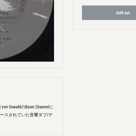
Sold out
 OswaldのBasic Channelに
からリリースされていた音響ダブ/デ
。