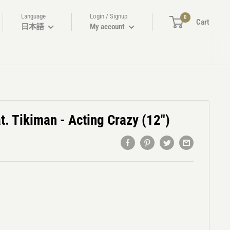
Language
Login / Signup
0
Cart
日本語
My account
. Tikiman - Acting Crazy (12")