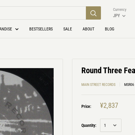
Currency
JPY
ANDISE
BESTSELLERS
SALE
ABOUT
BLOG
Round Three Feat
MAIN STREET RECORDS
MSR06
¥2,837
Price:
Quantity: