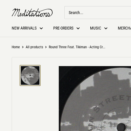
NEW ARRIVALS
PRE-ORDERS
MUSIC
MERCH
Home
All products
Round Three Feat. Tikiman - Acting Cr...