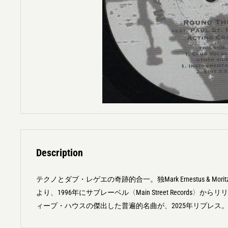
Description
テクノとダブ・レゲエの奇跡的合一。独Mark Ernestus & Moritz von
より、1996年にサブレーベル〈Main Street Records〉
ィープ・ハウスの傑出した普遍的名曲が、2025年リプレス