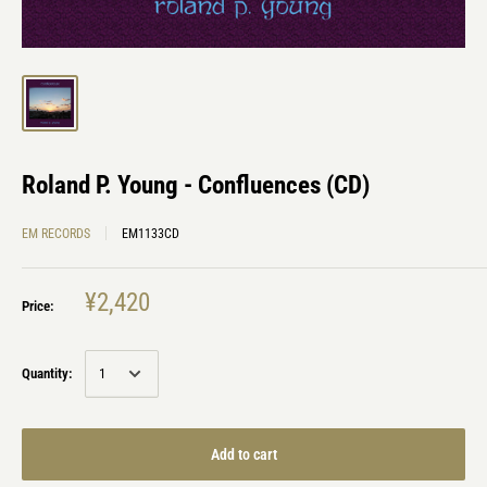
Roland P. Young - Confluences (CD)
EM RECORDS
EM1133CD
¥2,420
Price:
Quantity:
Add to cart