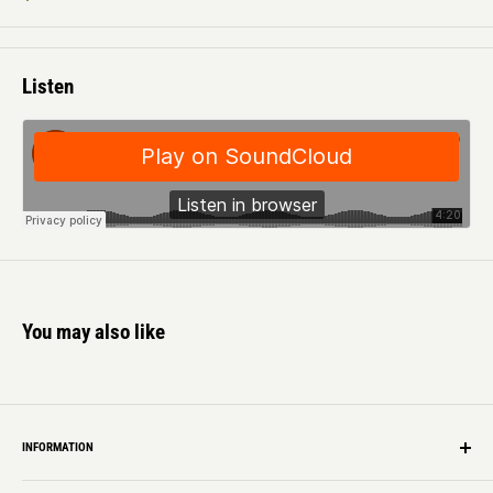
に『イステット・セレナーデ』（2007）[EM1087CD/LP] で確立した多重
録音のテクニックを結びつけた新世界だ。
Listen
中近東系のスケールを用いたモード・ジャズのような謎めいた雰囲気
の「Clutch」から始まり、パーカッション＆キーボードの入り組んだ
ミニマルなフレーズ、独特のリズム感、彼のトレードマークであるカ
リンバと管楽器を様々に混じり合わせ、今回はターンテーブル使用の
スクラッチ音？も入れて、ヤング流の現在最新形エレクトロ・ミュー
ジックを展開。彼の強固な「アイソフォニック」哲学をコアにした揺
るぎない独自のエスニックさを聞かせ、相変わらずいつの時代の録音
かよくわからない独特の音を提示する。ひとたび演奏が始まると一気
に作品に引き込み耳を傾けさせてしまう説得力は本物だ。また、この
You may also like
数年で再復活しているNEW AGE ミュージック勢（*注）にも訴えかけ
るような作品になっている。
* 注：80 年代NEW AGE シーンを体現していない世代によるNEW AGE ミ
ュージックを引用した作品群。
INFORMATION
Shipping Info