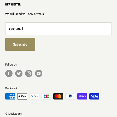
CD版：
NEWSLETTER
Privacy policy
＋通常ジュエルケース
＋日本語・英語両表記
Laws & Regulations
We will send you new arrivals
Contact
Refund policy
Your email
Terms of service
Subscribe
Follow Us
We Accept
© Meditations