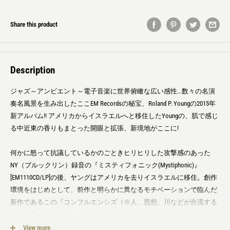
Share this product
Description
ジャズ～アンビエント～電子音楽に世界俯瞰な広い感性...数々の名演
奏名風景を生み出したここEM Recordsの秘宝、Roland P. Youngの2015年
新アルバム!! アメリカからイスラエルへと移住したYoungの、肌で感じ
る中近東の香りもまとった開眼と拡張、新境地がここに!
何かに怒って抗議しているかのごときヒリヒリした攻撃感のあった
NY（ブルックリン）録音の『ミスティフォニック(Mystiphonic)』
[EM1110CD/LP]の後、ヤングはアメリカを去りイスラエルに移住。創作
環境をはじめとして、前作と明らかに異なるモチベーションで臨んだ
新作であるこの『コンフルエンシズ（※人、思想、川などが合流する
場所の意）』は、1st ソロ『アイソフォニック・ブギウギ』（1980）
[EM1045CD/LP] の原点世界に立ち返ったような雰囲気も感じさせ、そこ
View more