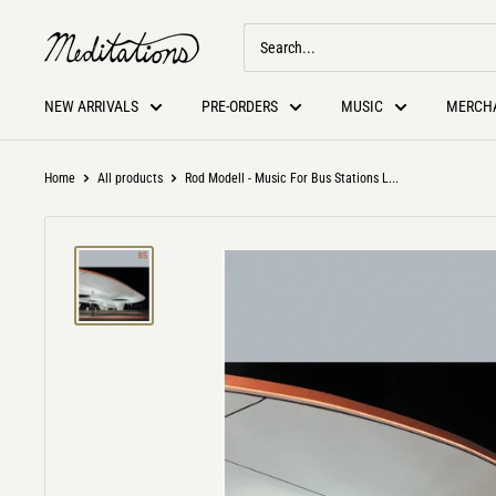
NEW ARRIVALS
PRE-ORDERS
MUSIC
MERCH
Home
All products
Rod Modell - Music For Bus Stations L...