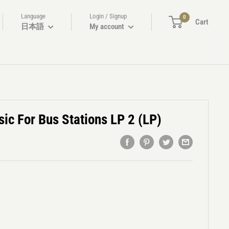
Language
Login / Signup
0
Cart
日本語
My account
ic For Bus Stations LP 2 (LP)