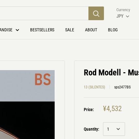
Currency
JPY
ANDISE
BESTSELLERS
SALE
ABOUT
BLOG
Rod Modell - Mus
13 (SILENTES)
sps2477BS
¥4,532
Price:
Quantity: