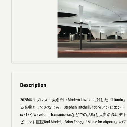
Description
2025年リプレス！大名門〈Modern Love〉に残した『Liu
る名盤としておなじみ。Stephen Hitchellとの名アンビ
cv313やWaveform Transmissionなどでの活動も大変
ビエント巨匠Rod Model。Brian Enoの『Music for Airp