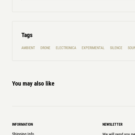
Tags
AMBIENT
DRONE
ELECTRONICA
EXPERIMENTAL
SILENCE
SOU
You may also like
INFORMATION
NEWSLETTER
Shipping Info
We will send you ne