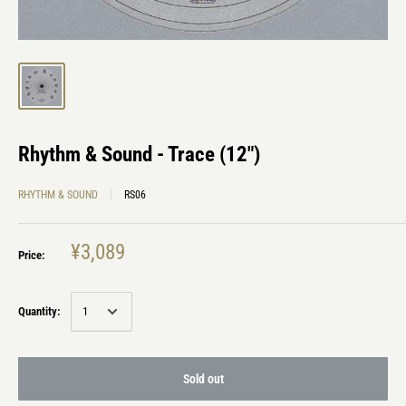
Rhythm & Sound - Trace (12")
RHYTHM & SOUND
RS06
¥3,089
Price:
Quantity:
Sold out