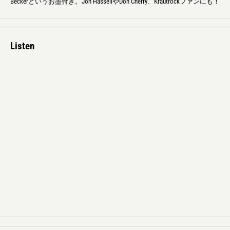
Beckerというお墨付き。Jon HassellやDon Cherry、Krautrockファンにも！
Listen