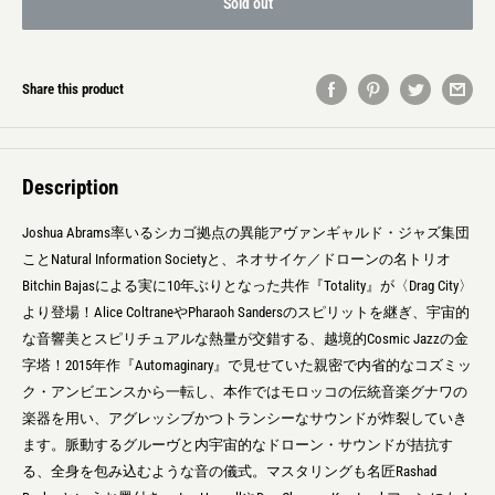
Sold out
Share this product
Description
Joshua Abrams率いるシカゴ拠点の異能アヴァンギャルド・ジャズ集団
ことNatural Information Societyと、ネオサイケ／ドローンの名トリオ
Bitchin Bajasによる実に10年ぶりとなった共作『Totality』が〈Drag City〉
より登場！Alice ColtraneやPharaoh Sandersのスピリットを継ぎ、宇宙的
な音響美とスピリチュアルな熱量が交錯する、越境的Cosmic Jazzの金
字塔！2015年作『Automaginary』で見せていた親密で内省的なコズミッ
ク・アンビエンスから一転し、本作ではモロッコの伝統音楽グナワの
楽器を用い、アグレッシブかつトランシーなサウンドが炸裂していき
ます。脈動するグルーヴと内宇宙的なドローン・サウンドが拮抗す
る、全身を包み込むような音の儀式。マスタリングも名匠Rashad