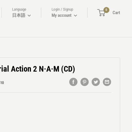
Language
Login / Signup
0
Cart
日本語
My account
ial Action 2 N·A·M (CD)
510