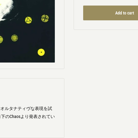
Add to cart
たオルタナティヴな表現を試
te傘下のChaosより発表されてい