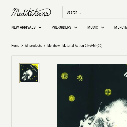
NEW ARRIVALS
PRE-ORDERS
MUSIC
MERCH
Home
All products
Merzbow - Material Action 2 N·A·M (CD)