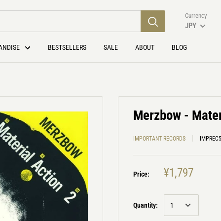
Currency
JPY
ANDISE
BESTSELLERS
SALE
ABOUT
BLOG
Merzbow - Mater
IMPORTANT RECORDS
IMPREC
¥1,797
Price:
Quantity: