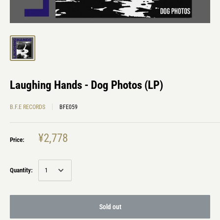
Laughing Hands - Dog Photos (LP)
B.F.E RECORDS
BFE059
¥2,778
Price:
Quantity:
Sold out