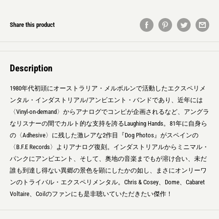
Share this product
Description
1980年代初頭にオーストラリア・メルボルンで活動したエクスペリメ
ンタル・インダストリアル/アンビエント・バンドであり、近年には
〈Vinyl-on-demand〉からアナログでコンピが企画されるなど、アングラ
なリスナーの間でカルト的な支持を誇るLaughing Hands。81年に自身ら
の〈Adhesive〉に残した激レアな2作目『Dog Photos』がスペインの
〈B.F.E Records〉よりアナログ復刻。インダストリアルからミニマル・
パンクにアンビエント、そして、奥地の音楽までもが溶け合い、未だ
誰も到達し得ない異郷の景色を顕にしたかの如し、まさにオンリーワ
ンのトライバル・エクスペリメンタル。Chris & Cosey、Dome、Cabaret
Voltaire、Coilのファンにも是非聴いていただきたい傑作！