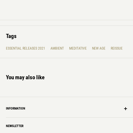
Tags
ESSENTIAL RELEASES 2021
AMBIENT
MEDITATIVE
NEW AGE
REISSUE
You may also like
INFORMATION
Shipping Info
NEWSLETTER
Privacy policy