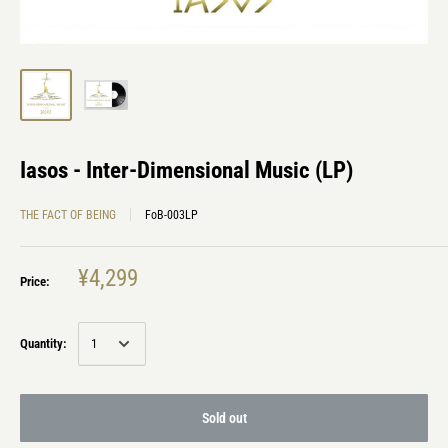
Iasos - Inter-Dimensional Music (LP)
THE FACT OF BEING
FoB-003LP
¥4,299
Price:
Quantity:
Sold out