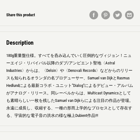
Share this product
Description
180g重量盤仕様。すべてを呑み込んでいく圧倒的なヴィジョン！ニュ
ーエイジ・リバイバル以降のダブ/アンビエント聖地〈Astral
Industries〉からは、〈Delsin〉や〈Denovali Records〉などからのリリー
スも知られるオランダの名プロデューサー、Samuel van DijkとRasmus
Hedlundによる最新コラボ・ユニット”Dialog”によるデビュー・アルバム
がアナログ・リリース。同レーベルからは、Multicast Dynamicsとして
も素晴らしい一枚を残したSamuel van Dijkらによる注目の作品が登場。
永遠に成長し、収縮する、一種の形而上学的なプロセスとして存在す
る、宇宙的な電子音の洪水の様な極上Dubient作品!!!