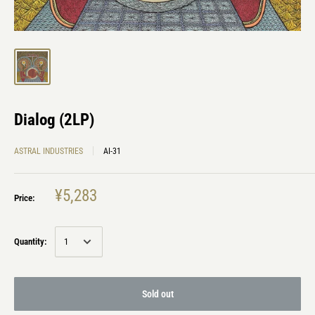
Dialog (2LP)
ASTRAL INDUSTRIES
AI-31
¥5,283
Price:
Quantity:
Sold out