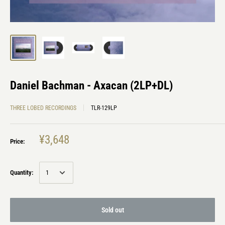
Daniel Bachman - Axacan (2LP+DL)
THREE LOBED RECORDINGS
TLR-129LP
¥3,648
Price:
Quantity:
Sold out