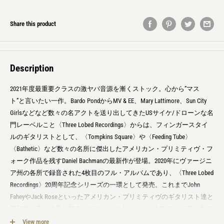
Share this product
Description
2021年度最重要クラスの激ヤバ音源を漸くストック。心から”マス
ト”と言いたい一作。Bardo PondからMV & EE、Mary Lattimore、Sun City
Girlsなどなど数々の名アクトを送り出してきたUSサイケ/ドローンな名
門レーベルこと〈Three Lobed Recordings〉からは、フィンガースタイ
ルのギタリストとして、〈Tompkins Square〉や〈Feeding Tube〉
〈Bathetic〉など数々の名所に傑出したアメリカン・プリミティヴ・フ
ォーク作品を残すDaniel Bachmanの最新作が登場。2020年にヴァージニ
ア州の各所で録音された4枚目のフル・アルバムであり、〈Three Lobed
Recordings〉20周年記念シリーズの一環として発売。これまでJohn
FaheyやJack Roseといったアメリカン・プリミティヴのギタリスト達と
親和性の高い作品を発表してきたこの人ながら、本作では、実に内省
的で前衛的な作風へと深化。Pierre SchaefferやEdgard Varèseといったミ
View more