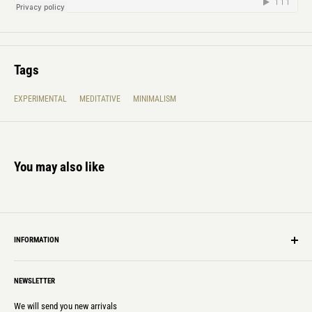
Tags
EXPERIMENTAL
MEDITATIVE
MINIMALISM
You may also like
INFORMATION
Shipping Info
NEWSLETTER
Privacy policy
Laws & Regulations
We will send you new arrivals