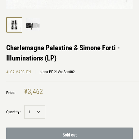
Charlemagne Palestine & Simone Forti -
Illuminations (LP)
ALGA MARGHEN
plana-PF 21VocSon082
¥3,462
Price:
Quantity:
Sold out