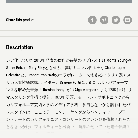
Share this product
Description
レア化していた2010年発表の傑作が待望のリプレス！La Monte Youngや
Steve Reich、Terry Rileyとも並ぶ、弊店ミニマル四天王なCharlemagne
Palestineと、Pandit Pran Nathのコラボレーターでもあるイタリア系アメ
リカ人女性舞踏家/ライター、Simone Fortiによるコラボ・パフォーマ
ンスを収めた音源『Illuminations』が〈Alga Marghen〉より12年ぶりにリ
マスタリング仕様で復刻。1970年初頭、モートン・サボトニックから
カリフォルニア芸術大学のメディア学科に参与しないかと誘われたパ
レスタインは、ここでラ・モンテ・ヤングからパンディット・プラ
ン・ナートのカリフォルニア・コンサートのアレンジを依頼されたこ
とをきっかけにフォルティーと出会い、自身の働いていた電子音楽ス
タジオに彼女を招いて即興セッションを行うことに。本作には、1971