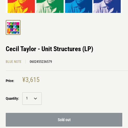
Cecil Taylor - Unit Structures (LP)
BLUE NOTE
0602455236579
¥3,615
Price:
Quantity:
Sold out