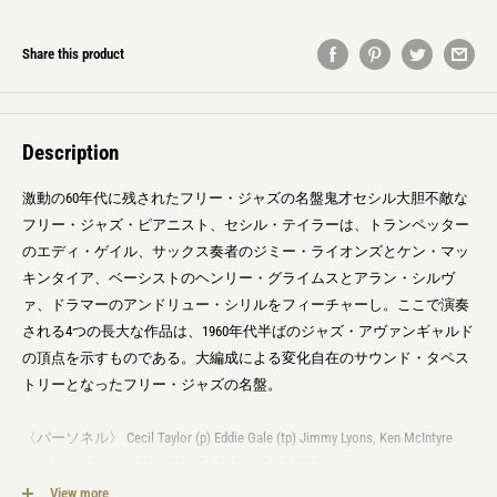
Share this product
Description
激動の60年代に残されたフリー・ジャズの名盤鬼才セシル大胆不敵な
フリー・ジャズ・ピアニスト、セシル・テイラーは、トランペッター
のエディ・ゲイル、サックス奏者のジミー・ライオンズとケン・マッ
キンタイア、ベーシストのヘンリー・グライムスとアラン・シルヴ
ァ、ドラマーのアンドリュー・シリルをフィーチャーし。ここで演奏
される4つの長大な作品は、1960年代半ばのジャズ・アヴァンギャルド
の頂点を示すものである。大編成による変化自在のサウンド・タペス
トリーとなったフリー・ジャズの名盤。
〈パーソネル〉 Cecil Taylor (p) Eddie Gale (tp) Jimmy Lyons, Ken McIntyre
(sax) Henry Grimes, Alan Silva (b) Andrew Cyrille (ds)
View more