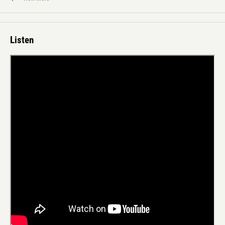
トラックリスト：
1.Steps
2.Enter Evening
Listen
3.Unit Structure/ As Of A Now/ Section
4.Tales (8 Whisps)