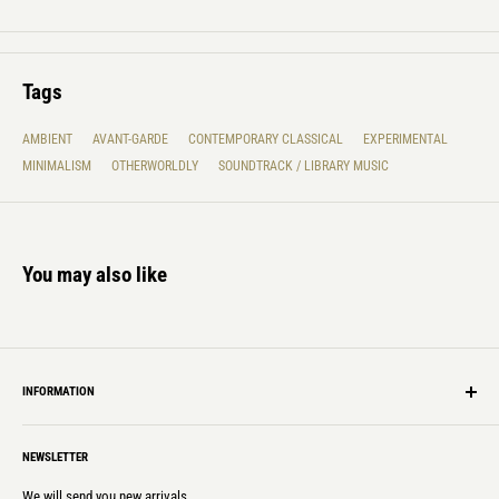
Tags
AMBIENT
AVANT-GARDE
CONTEMPORARY CLASSICAL
EXPERIMENTAL
MINIMALISM
OTHERWORLDLY
SOUNDTRACK / LIBRARY MUSIC
You may also like
INFORMATION
Shipping Info
NEWSLETTER
Privacy policy
Laws & Regulations
We will send you new arrivals