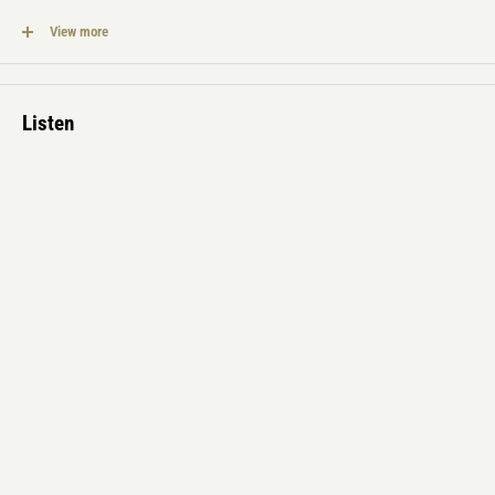
新しい形を追求する、時間の宙吊りのような音楽。DeathprodことHelge
Stenによるマスタリング仕様。
View more
Listen