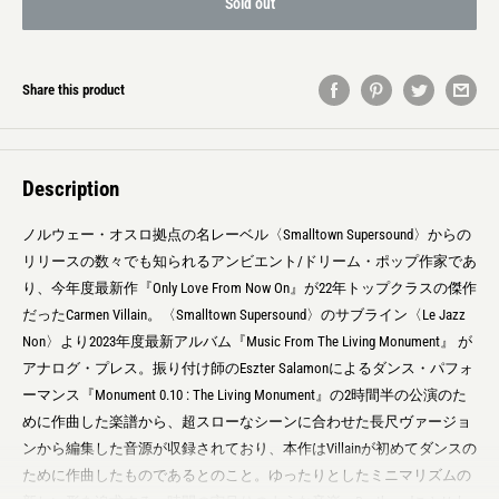
Sold out
Share this product
Description
ノルウェー・オスロ拠点の名レーベル〈Smalltown Supersound〉からの
リリースの数々でも知られるアンビエント/ドリーム・ポップ作家であ
り、今年度最新作『Only Love From Now On』が22年トップクラスの傑作
だったCarmen Villain。〈Smalltown Supersound〉のサブライン〈Le Jazz
Non〉より2023年度最新アルバム『Music From The Living Monument』 が
アナログ・プレス。振り付け師のEszter Salamonによるダンス・パフォ
ーマンス『Monument 0.10 : The Living Monument』の2時間半の公演のた
めに作曲した楽譜から、超スローなシーンに合わせた長尺ヴァージョ
ンから編集した音源が収録されており、本作はVillainが初めてダンスの
ために作曲したものであるとのこと。ゆったりとしたミニマリズムの