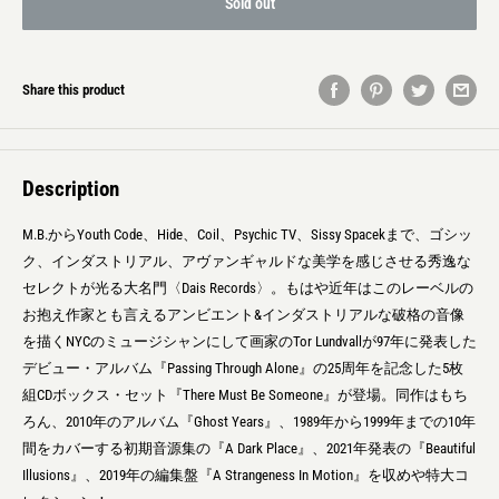
Sold out
Share this product
Description
M.B.からYouth Code、Hide、Coil、Psychic TV、Sissy Spacekまで、ゴシッ
ク、インダストリアル、アヴァンギャルドな美学を感じさせる秀逸な
セレクトが光る大名門〈Dais Records〉。もはや近年はこのレーベルの
お抱え作家とも言えるアンビエント&インダストリアルな破格の音像
を描くNYCのミュージシャンにして画家のTor Lundvallが97年に発表した
デビュー・アルバム『Passing Through Alone』の25周年を記念した5枚
組CDボックス・セット『There Must Be Someone』が登場。同作はもち
ろん、2010年のアルバム『Ghost Years』、1989年から1999年までの10年
間をカバーする初期音源集の『A Dark Place』、2021年発表の『Beautiful
Illusions』、2019年の編集盤『A Strangeness In Motion』を収めや特大コ