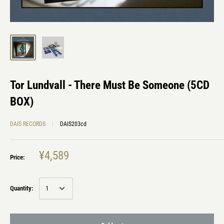
Tor Lundvall - There Must Be Someone (5CD
BOX)
DAIS RECORDS
DAIS203cd
¥4,589
Price:
Quantity: